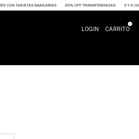
ÉS CON TARJETAS BANCARIAS
20% OFF TRANSFERENCIAS
3 Y 6 CUO
0
LOGIN
CARRITO