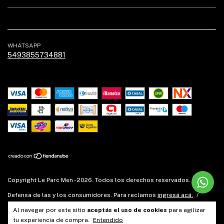
WHATSAPP
5493855734881
Copyright Le Parc Men - 2026. Todos los derechos reservados.
Defensa de las y los consumidores. Para reclamos
ingresá acá.
/
Botón de arrepentimiento
Al navegar por este sitio
aceptás el uso de cookies
para agilizar
tu experiencia de compra.
Entendido