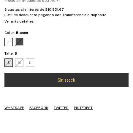
Precio sin impuestos
$53.710,74
6
cuotas sin interés de
$10.831,67
20% de descuento
pagando con Transferencia o depósito
Ver más detalles
Color:
Blanco
Talle:
S
S
M
L
WHATSAPP
FACEBOOK
TWITTER
PINTEREST